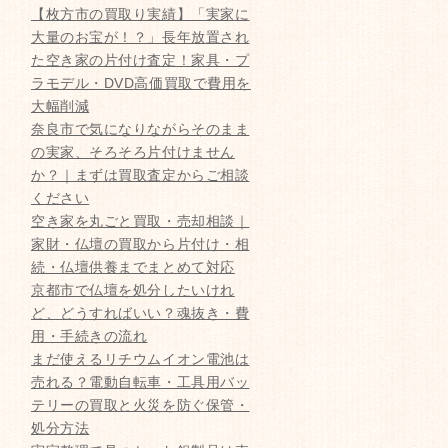
【枚方市の買取り実績】「実家に
大量のお宝が！？」長年放置され
た空き家の片付け査定！家具・プ
ラモデル・DVD高価買取で費用を
大幅削減
奈良市で気になりながらそのまま
の実家、そろそろ片付けません
か？｜まずは買取査定からご相談
ください
空き家を丸ごと買取・売却相談｜
家財・仏壇の買取から片付け・相
続・仏壇供養までまとめて対応
京都市で仏壇を処分したいけれ
ど、どうすればいい？魂抜き・費
用・手続きの流れ
まだ使えるリチウムイオン電池は
売れる？電動自転車・工具用バッ
テリーの買取と火災を防ぐ保管・
処分方法