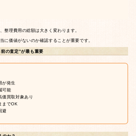
、整理費用の総額は大きく変わります。
当に価値がないのか確認することが重要です。
る前の査定”が最も重要
用が発生
減可能
高価買取対象あり
ままでOK
回避
るのか？