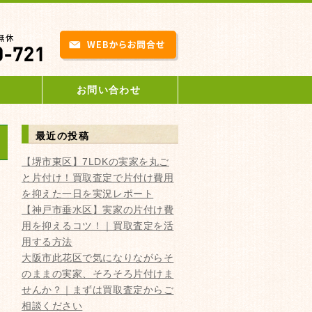
お問い合わせ
最近の投稿
【堺市東区】7LDKの実家を丸ご
と片付け！買取査定で片付け費用
を抑えた一日を実況レポート
【神戸市垂水区】実家の片付け費
用を抑えるコツ！｜買取査定を活
用する方法
大阪市此花区で気になりながらそ
のままの実家、そろそろ片付けま
せんか？｜まずは買取査定からご
相談ください