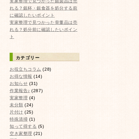
実家整理で見つかった銀製品は売
れる？銀杯・銀食器を処分する前
に確認したいポイント
実家整理で見つかった骨董品は売
れる？処分前に確認したいポイン
ト
カテゴリー
お役立ちコラム
(28)
お得な情報
(14)
お知らせ
(31)
作業報告♪
(287)
実家整理
(4)
未分類
(24)
片付け
(25)
特殊清掃
(1)
知って得する
(5)
空き家整理
(21)