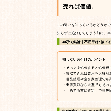
売れば価値。
この違いを知っているかどうかで
知らずに処分してしまう前に、本
30秒で結論｜不用品は“捨て
損しない片付けのポイント
・そのまま処分すると処分費
・買取できれば費用を大幅削
・遺品整理や空き家整理でも
・出張買取なら大型品もその
・「捨てる前に査定」で損失
なぜ“捨てる”だけでは損をす