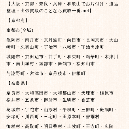
【大阪・京都・奈良・兵庫・和歌山でお片付け・遺品
整理・出張買取のことなら買取一番.net】
【京都府】
京都市(全域)
亀岡市・南丹市・京丹波町・向日市・長岡京市・大山
崎町・久御山町・宇治市・八幡市・宇治田原町
城陽市・京田辺市・井手町・和束町・精華町・木津川
市・南山城村・綾部市・舞鶴市・福知山市
与謝野町・宮津市・京丹後市・伊根町
【奈良県】
奈良市・大和高田市・大和郡山市・天理市・橿原市・
桜井市・五条市・御所市・生駒市・香芝市
葛城市・宇陀市・山添村・平群町・三郷町・斑鳩町・
安堵町・川西町・三宅町・田原本町・曽爾村
御杖村・高取町・明日香村・上牧町・王寺町・広陵