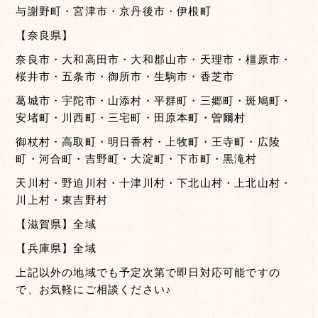
与謝野町・宮津市・京丹後市・伊根町
【奈良県】
奈良市・大和高田市・大和郡山市・天理市・橿原市・
桜井市・五条市・御所市・生駒市・香芝市
葛城市・宇陀市・山添村・平群町・三郷町・斑鳩町・
安堵町・川西町・三宅町・田原本町・曽爾村
御杖村・高取町・明日香村・上牧町・王寺町・広陵
町・河合町・吉野町・大淀町・下市町・黒滝村
天川村・野迫川村・十津川村・下北山村・上北山村・
川上村・東吉野村
【滋賀県】全域
【兵庫県】全域
上記以外の地域でも予定次第で即日対応可能ですの
で、お気軽にご相談ください♪