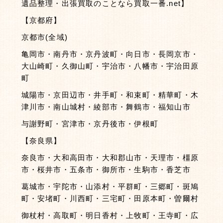
遺品整理・出張買取のことなら買取一番.net】
【京都府】
京都市(全域)
亀岡市・南丹市・京丹波町・向日市・長岡京市・
大山崎町・久御山町・宇治市・八幡市・宇治田原
町
城陽市・京田辺市・井手町・和束町・精華町・木
津川市・南山城村・綾部市・舞鶴市・福知山市
与謝野町・宮津市・京丹後市・伊根町
【奈良県】
奈良市・大和高田市・大和郡山市・天理市・橿原
市・桜井市・五条市・御所市・生駒市・香芝市
葛城市・宇陀市・山添村・平群町・三郷町・斑鳩
町・安堵町・川西町・三宅町・田原本町・曽爾村
御杖村・高取町・明日香村・上牧町・王寺町・広