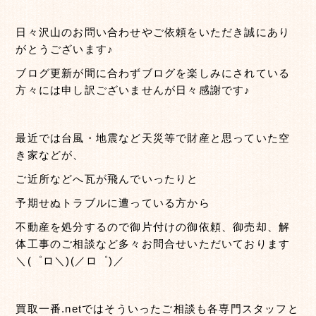
日々沢山のお問い合わせやご依頼をいただき誠にあり
がとうございます♪
ブログ更新が間に合わずブログを楽しみにされている
方々には申し訳ございませんが日々感謝です♪
最近では台風・地震など天災等で財産と思っていた空
き家などが、
ご近所などへ瓦が飛んでいったりと
予期せぬトラブルに遭っている方から
不動産を処分するので御片付けの御依頼、御売却、解
体工事のご相談など多々お問合せいただいております
＼(゜ロ＼)(／ロ゜)／
買取一番.netではそういったご相談も各専門スタッフと